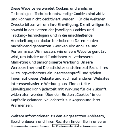
Diese Website verwendet Cookies und ähnliche
open
Technologien. Technisch notwendige Cookies sind aktiv
menu
und können nicht deaktiviert werden. Für alle weiteren
KONTAKT
Zwecke bitten wir um Ihre Einwilligung. Damit willigen Sie
sowohl in das Setzen der jeweiligen Cookies und
Tracking-Technologien und in die anschließende
IMPRESSUM
Verarbeitung der dadurch erhobenen Daten zu den
nachfolgend genannten Zwecken ein: Analyse und
Performance: Wir messen, wie unsere Website genutzt
IMPRESSUM
wird, um Inhalte und Funktionen zu verbessern.
Marketing und personalisierte Werbung: Unsere
ahg Autohandelsgesellschaft mbH
Werbepartner und Dienstleister erstellen auf Basis Ihres
Geschwister-Scholl-Straße 22
Nutzungsverhaltens ein Interessenprofil und spielen
72160 Horb am Neckar
Ihnen auf dieser Website und auch auf anderen Websites
Tel: 07451 - 52050
interessenbasierte Werbung aus. Eine erteilte
E-Mail:
info@ahg-mobile.de
Einwilligung kann jederzeit mit Wirkung für die Zukunft
Geschäftsführer/in: Thomas Linderich, Alexander Kramer, Holger Eberle,
widerrufen werden. Über den Button „Cookies“ in der
Michael Langhorst
Kopfzeile gelangen Sie jederzeit zur Anpassung Ihrer
Rechtsform: mbH
Präferenzen.
Handelsregister: Amtsgericht Stuttgart HRB 440304
Umsatzsteuer-Identifikationsnummer gemäß § 27 a Umsatzsteuergesetz:
Weitere Informationen zu den eingesetzten Anbietern,
DE 811162775
Speicherdauern und Ihren Rechten finden Sie in unserer
Sitz der Gesellschaft: Horb am Neckar
Datenschutzerklärung.
> Datenschutz
> Impressum