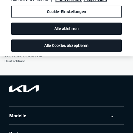
Nichtteilnahme an Verfahren der Verbraucherschlichtungsstelle
Wir werden nicht an alternativen Streitschlichtungsverfahren im Sinne
Cookie-Einstellungen
des § 36 VSBG teilnehmen. Die Nutzung einer alternativen
Schlichtungsstelle stellt keine zwingende Voraussetzung für das Anrufen
zuständiger ordentlicher Gerichte dar.
Alle ablehnen
Verantwortlicher im Sinne von § 18 Abs. 2 MStV: Thomas Linderich,
Alexander Kramer, Holger Eberle, Michael Langhorst
Alle Cookies akzeptieren
ahg Autohandelsgesellschaft mbH
Geschwister-Scholl-Straße 22
72160 Horb am Neckar
Deutschland
Modelle