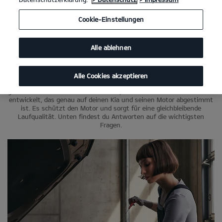
Cookie-Einstellungen
Öl
Alle ablehnen
Warum du mit Kia Original Öl besser fährst.
Alle Cookies akzeptieren
Jeder Motorentyp stellt andere Anforderungen an ein Öl. Deshalb
gibt es Motoröle mit verschiedenen Spezifikationen. Wir haben ein Öl
entwickelt, das genau auf deinen Kia und seinen Motor abgestimmt
ist. Es schützt den Motor und sorgt für eine gleichbleibende
Laufqualität. Unten findest du Antworten auf die wichtigsten
Fragen.