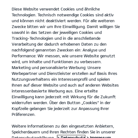
Diese Website verwendet Cookies und ähnliche
open
Technologien. Technisch notwendige Cookies sind aktiv
menu
und können nicht deaktiviert werden. Für alle weiteren
KONTAKT
Zwecke bitten wir um Ihre Einwilligung. Damit willigen Sie
sowohl in das Setzen der jeweiligen Cookies und
Tracking-Technologien und in die anschließende
...
ÖL
Verarbeitung der dadurch erhobenen Daten zu den
nachfolgend genannten Zwecken ein: Analyse und
Performance: Wir messen, wie unsere Website genutzt
KIA ORIGINAL ÖL
wird, um Inhalte und Funktionen zu verbessern.
Marketing und personalisierte Werbung: Unsere
Werbepartner und Dienstleister erstellen auf Basis Ihres
Nutzungsverhaltens ein Interessenprofil und spielen
Ihnen auf dieser Website und auch auf anderen Websites
interessenbasierte Werbung aus. Eine erteilte
Einwilligung kann jederzeit mit Wirkung für die Zukunft
widerrufen werden. Über den Button „Cookies“ in der
Kopfzeile gelangen Sie jederzeit zur Anpassung Ihrer
Präferenzen.
Weitere Informationen zu den eingesetzten Anbietern,
Speicherdauern und Ihren Rechten finden Sie in unserer
Datenschutzerklärung.
> Datenschutz
> Impressum